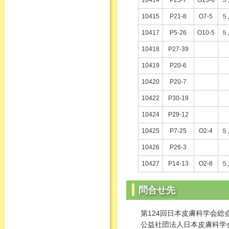
10414
P25-7
O13-6
５
10415
P21-8
O7-5
５
10417
P5-26
O10-5
５
10418
P27-39
10419
P20-6
10420
P20-7
10422
P30-19
10424
P29-12
10425
P7-25
O2-4
５
10426
P26-3
10427
P14-13
O2-8
５
問合せ先
第124回日本皮膚科学会総
公益社団法人日本皮膚科学会