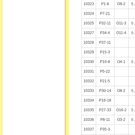
10323
P1-6
O9-2
５
10324
P7-21
10325
P32-11
O11-3
５
10327
P34-4
O11-4
５
10328
P37-11
10329
P15-3
10330
P10-8
O4-1
５
10331
P5-22
10332
P21-5
10333
P30-14
O8-2
５
10334
P16-18
10335
P27-33
O16-2
５
10336
P8-11
O3-2
５
10337
P35-3