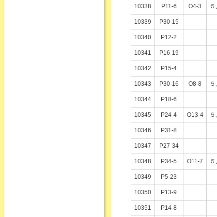
10338
P11-6
O4-3
５
10339
P30-15
10340
P12-2
10341
P16-19
10342
P15-4
10343
P30-16
O8-8
５
10344
P18-6
10345
P24-4
O13-4
５
10346
P31-8
10347
P27-34
10348
P34-5
O11-7
５
10349
P5-23
10350
P13-9
10351
P14-8