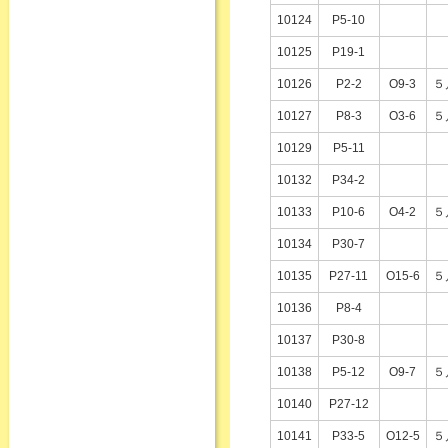
10124
P5-10
10125
P19-1
10126
P2-2
O9-3
５
10127
P8-3
O3-6
５
10129
P5-11
10132
P34-2
10133
P10-6
O4-2
５
10134
P30-7
10135
P27-11
O15-6
５
10136
P8-4
10137
P30-8
10138
P5-12
O9-7
５
10140
P27-12
10141
P33-5
O12-5
５