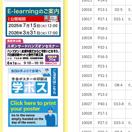
10015
P14-2
10016
P13-1
O2-5
５
10017
P27-1
O15-1
５
10018
P18-2
10019
P10-1
10020
P32-1
10021
P16-3
10022
P23-1
10023
P11-1
10024
P30-1
O8-4
５
10026
P13-2
10027
P40-1
O13-8
５
10028
P17-1
10029
P27-2
O15-3
５