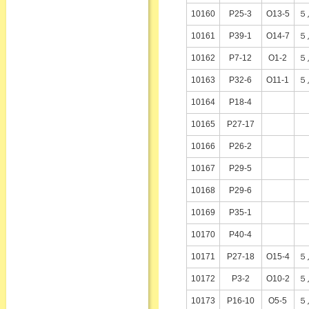
10160
P25-3
O13-5
５
10161
P39-1
O14-7
５
10162
P7-12
O1-2
５
10163
P32-6
O11-1
５
10164
P18-4
10165
P27-17
10166
P26-2
10167
P29-5
10168
P29-6
10169
P35-1
10170
P40-4
10171
P27-18
O15-4
５
10172
P3-2
O10-2
５
10173
P16-10
O5-5
５