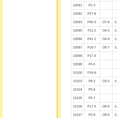
10091
P1-3
10092
P27-8
10093
P40-3
O7-6
５
10095
P11-2
O4-5
５
10096
P41-2
O4-8
５
10097
P16-7
O5-7
５
10098
P17-4
10099
P5-5
10100
P16-8
10103
P8-2
O3-5
５
10104
P5-6
10105
P5-7
10106
P17-5
O6-6
５
10107
P5-8
O9-6
５