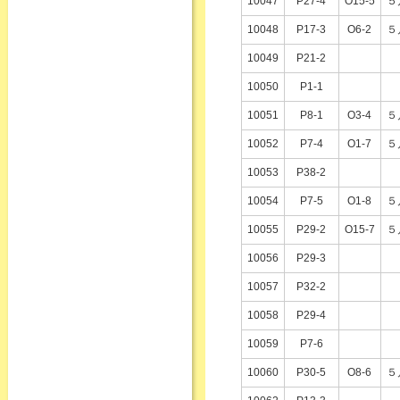
10047
P27-4
O15-5
５
10048
P17-3
O6-2
５
10049
P21-2
10050
P1-1
10051
P8-1
O3-4
５
10052
P7-4
O1-7
５
10053
P38-2
10054
P7-5
O1-8
５
10055
P29-2
O15-7
５
10056
P29-3
10057
P32-2
10058
P29-4
10059
P7-6
10060
P30-5
O8-6
５