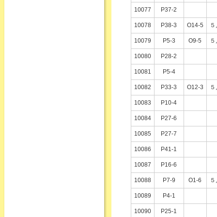
10077
P37-2
10078
P38-3
O14-5
５
10079
P5-3
O9-5
５
10080
P28-2
10081
P5-4
10082
P33-3
O12-3
５
10083
P10-4
10084
P27-6
10085
P27-7
10086
P41-1
10087
P16-6
10088
P7-9
O1-6
５
10089
P4-1
10090
P25-1