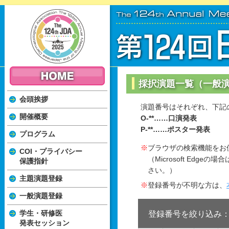
採択演題一覧（一般
会頭挨拶
演題番号はそれぞれ、下記
開催概要
O-**……口演発表
P-**……ポスター発表
プログラム
ブラウザの検索機能をお
COI・プライバシー
（Microsoft Edg
保護指針
さい。）
主題演題登録
登録番号が不明な方は、
一般演題登録
学生・研修医
登録番号を絞り込み
発表セッション