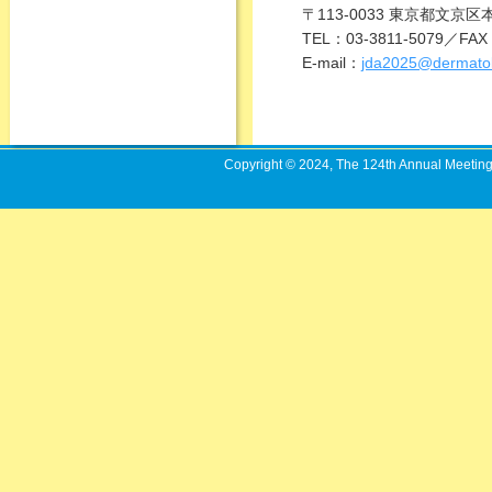
〒113-0033 東京都文京区本
TEL：03-3811-5079／FAX
E-mail：
jda2025@dermatol.
Copyright © 2024, The 124th Annual Meeting o