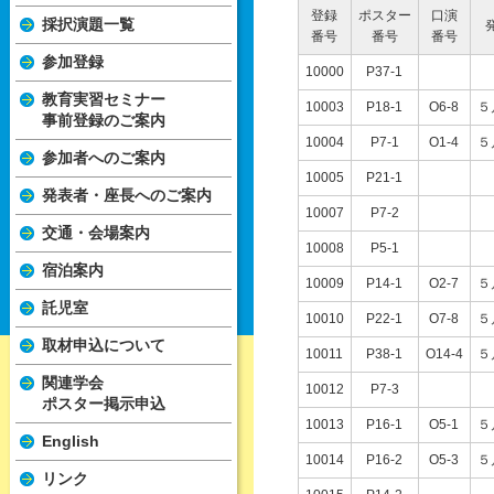
登録
ポスター
口演
採択演題一覧
番号
番号
番号
参加登録
10000
P37-1
教育実習セミナー
10003
P18-1
O6-8
５
事前登録のご案内
10004
P7-1
O1-4
５
参加者へのご案内
10005
P21-1
発表者・座長へのご案内
10007
P7-2
交通・会場案内
10008
P5-1
宿泊案内
10009
P14-1
O2-7
５
託児室
10010
P22-1
O7-8
５
取材申込について
10011
P38-1
O14-4
５
関連学会
10012
P7-3
ポスター掲示申込
10013
P16-1
O5-1
５
English
10014
P16-2
O5-3
５
リンク