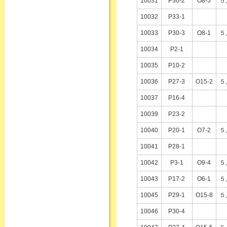
10031
P30-2
O8-5
５
10032
P33-1
10033
P30-3
O8-1
５
10034
P2-1
10035
P10-2
10036
P27-3
O15-2
５
10037
P16-4
10039
P23-2
10040
P20-1
O7-2
５
10041
P28-1
10042
P3-1
O9-4
５
10043
P17-2
O6-1
５
10045
P29-1
O15-8
５
10046
P30-4