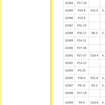
10384
P17-18
10385
P34-8
O11-5
５
10386
P15-5
10387
P31-10
10388
P30-17
O8-3
５
10389
P14-11
10390
P27-36
10391
P27-37
O16-4
５
10392
P14-12
10393
P5-25
10395
P36-4
O11-8
５
10397
P8-12
O3-3
５
10398
P17-19
10399
P6-5
O10-6
５