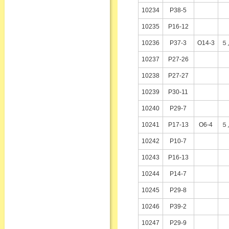
10234
P38-5
10235
P16-12
10236
P37-3
O14-3
５
10237
P27-26
10238
P27-27
10239
P30-11
10240
P29-7
10241
P17-13
O6-4
５
10242
P10-7
10243
P16-13
10244
P14-7
10245
P29-8
10246
P39-2
10247
P29-9